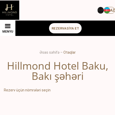
AZ
REZERVASİYA ET
MENYU
Əsas səhifə
–
Otaqlar
Hillmond Hotel Baku,
Bakı şəhəri
Rezerv üçün nömrələri seçin