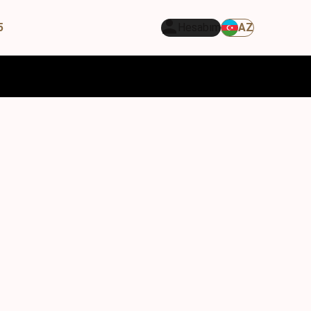
5
Hesabım
AZ