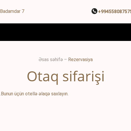
, Badamdar 7
+99455808757
Əsas səhifə
–
Rezervasiya
Otaq sifarişi
.Bunun üçün otellə əlaqə saxlayın.